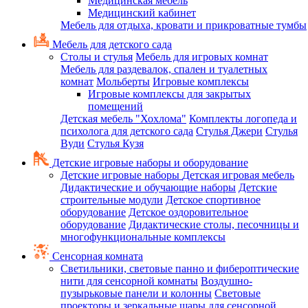
Медицинская мебель
Медицинский кабинет
Мебель для отдыха, кровати и прикроватные тумбы
Мебель для детского сада
Столы и стулья
Мебель для игровых комнат
Мебель для раздевалок, спален и туалетных
комнат
Мольберты
Игровые комплексы
Игровые комплексы для закрытых
помещений
Детская мебель "Хохлома"
Комплекты логопеда и
психолога для детского сада
Стулья Джери
Стулья
Вуди
Стулья Кузя
Детские игровые наборы и оборудование
Детские игровые наборы
Детская игровая мебель
Дидактические и обучающие наборы
Детские
строительные модули
Детское спортивное
оборудование
Детское оздоровительное
оборудование
Дидактические столы, песочницы и
многофункциональные комплексы
Сенсорная комната
Светильники, световые панно и фибероптические
нити для сенсорной комнаты
Воздушно-
пузырьковые панели и колонны
Световые
проекторы и зеркальные шары для сенсорной