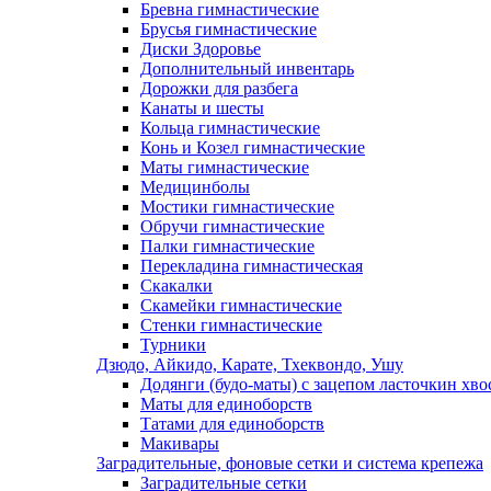
Бревна гимнастические
Брусья гимнастические
Диски Здоровье
Дополнительный инвентарь
Дорожки для разбега
Канаты и шесты
Кольца гимнастические
Конь и Козел гимнастические
Маты гимнастические
Медицинболы
Мостики гимнастические
Обручи гимнастические
Палки гимнастические
Перекладина гимнастическая
Скакалки
Скамейки гимнастические
Стенки гимнастические
Турники
Дзюдо, Айкидо, Карате, Тхеквондо, Ушу
Додянги (будо-маты) с зацепом ласточкин хво
Маты для единоборств
Татами для единоборств
Макивары
Заградительные, фоновые сетки и система крепежа
Заградительные сетки