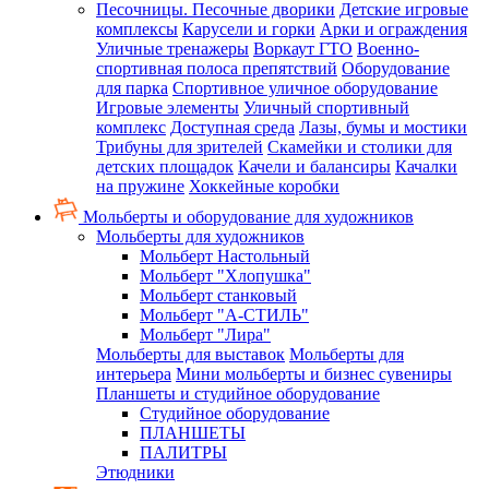
Песочницы. Песочные дворики
Детские игровые
комплексы
Карусели и горки
Арки и ограждения
Уличные тренажеры
Воркаут ГТО
Военно-
спортивная полоса препятствий
Оборудование
для парка
Спортивное уличное оборудование
Игровые элементы
Уличный спортивный
комплекс
Доступная среда
Лазы, бумы и мостики
Трибуны для зрителей
Скамейки и столики для
детских площадок
Качели и балансиры
Качалки
на пружине
Хоккейные коробки
Мольберты и оборудование для художников
Мольберты для художников
Мольберт Настольный
Мольберт "Хлопушка"
Мольберт станковый
Мольберт "А-СТИЛЬ"
Мольберт "Лира"
Мольберты для выставок
Мольберты для
интерьера
Мини мольберты и бизнес сувениры
Планшеты и студийное оборудование
Студийное оборудование
ПЛАНШЕТЫ
ПАЛИТРЫ
Этюдники