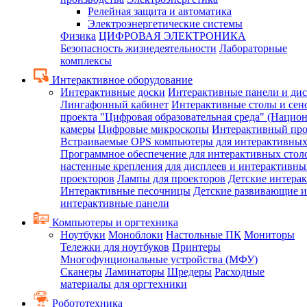
Релейная защита и автоматика
Электроэнергетические системы
Физика
ЦИФРОВАЯ ЭЛЕКТРОНИКА
Безопасность жизнедеятельности
Лабораторные
комплексы
Интерактивное оборудование
Интерактивные доски
Интерактивные панели и ди
Лингафонный кабинет
Интерактивные столы и сен
проекта "Цифровая образовательная среда" (Нацио
камеры
Цифровые микроскопы
Интерактивный про
Встраиваемые OPS компьютеры для интерактивных
Программное обеспечение для интерактивных стол
настенные крепления для дисплеев и интерактивны
проекторов
Лампы для проекторов
Детские интера
Интерактивные песочницы
Детские развивающие и
интерактивные панели
Компьютеры и оргтехника
Ноутбуки
Моноблоки
Настольные ПК
Мониторы
Тележки для ноутбуков
Принтеры
Многофунциональные устройства (МФУ)
Сканеры
Ламинаторы
Шредеры
Расходные
материалы для оргтехники
Робототехника