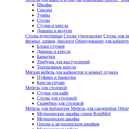
Шкафы
Секции
Тумбы
Столы
Стулья и кресла
Диваны и модули
Столы аудиторные
Столы учительские
Столы для з
физики, химии, биологи
Оборудование для кабинета
Блоки стульев
Диваны и кресла
Банкетки
Трибуны для выступлений
Театральные кресла
Мягкая мебель для кабинетов и комнат отдыха
Пуфики и банкетки
Кресла-груши
Мебель для столовой
Cтулья для кафе
Cтолы для столовой
Скамейки для столовой
Мебель для библиотек
Мебель для гардеробов
Обору
Медицинские шкафы серии RomMed
Медицинские шкафы
Опции к медицинским шкафам