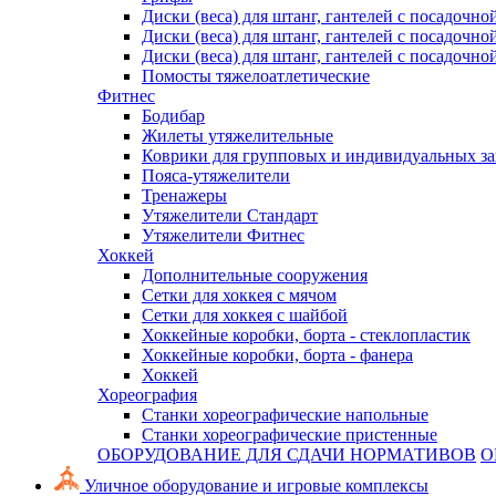
Диски (веса) для штанг, гантелей с посадочно
Диски (веса) для штанг, гантелей с посадочно
Диски (веса) для штанг, гантелей с посадочно
Помосты тяжелоатлетические
Фитнес
Бодибар
Жилеты утяжелительные
Коврики для групповых и индивидуальных з
Пояса-утяжелители
Тренажеры
Утяжелители Стандарт
Утяжелители Фитнес
Хоккей
Дополнительные сооружения
Сетки для хоккея с мячом
Сетки для хоккея с шайбой
Хоккейные коробки, борта - стеклопластик
Хоккейные коробки, борта - фанера
Хоккей
Хореография
Станки хореографические напольные
Станки хореографические пристенные
ОБОРУДОВАНИЕ ДЛЯ СДАЧИ НОРМАТИВОВ
О
Уличное оборудование и игровые комплексы