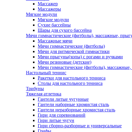
Массажер
Массажеры
Мягкие модули
Мягкие модули
Сухие бассейны
Шары для сухого бассейна
Мячи гимнастические (фитболы), массажные, прыгу
Массажные мячи
Мячи гимнастические (фитболы)
Мячи для ритмической гимнастики
Мячи прыгуны(хопы) с рогами и ручками
Мячи резиновые (детские)
Мячи гимнастические (фитболы), массажные,
Настольный теннис
Ракетки для настольного тенниса
Столы для настольного тенниса
Трибуны
Тяжелая атлетика
Гантели литые чугунные
Гантели наборные хромистая сталь
Гантели неразборные хромистая сталь
Гири для соревнований
Гири литые чугун
Гири сборно-разборные и универсальные
Грифы