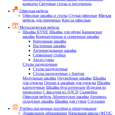
комнаты
Световые столы и песочницы
Офисная мебель
Офисные шкафы и столы
Стулья офисные
Мягкая
мебель для приемных
Кресла офисные
Металлическая мебель
Шкафы КУПЕ
Шкафы для обуви
Банковские
шкафы
Компьютерные и серверные шкафы
Напольные шкафы
Настенные шкафы
Антивандальные шкафы
Серверные стойки
Аксессуары
Столы разделочные
Столы разделочные
Столы разделочные с бортом
Модульные шкафы
Оружейные шкафы
Шкафы
для одежды
Опции к шкафам для одежды
Шкафы
картотечные
Шкафы бухгалтерские
Изделия из
проволоки
С фасадом из ЛДСП
Скамейки
Офисная мебель
Абонентские шкафы
Архивно-
складские шкафы
Шкафы для сумок
Стеллажи
Учебно-наглядные пособия и оборудование
Дошкольное образование
Начальная школа (ФГОС