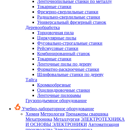
Ленточнопильные станки по металлу
Токарные станки
Фрезерно-сверлильные станки
Радиально-сверлильные станки
Универсальный фрезерный станок
Деревообработка
Торцовочная пила
Циркулярные пилы
Фуговально-строгальные станки
Рейсмусовые станки
Комбинированный станок
Токарные станки
Ленточные пилы по дереву
Форматно-раскроечные станки
Шлифовальные станки по дереву
Тайга
Кромкообрезные
Оцилиндровочные станки
Ленточные пилорамы
Грузоподъемное оборудование
Учебно-лабораторное оборудование
Химия
Метрология
Тренажеры сварщика
Мехатроника
Металлургия
ЭЛЕКТРОТЕХНИКА
И ОСНОВЫ ЭЛЕКТРОНИКИ
Автоматизация
производства
Электроэнергетика