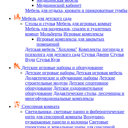
Медицинская мебель
Медицинский кабинет
Мебель для отдыха, кровати и прикроватные тумбы
Мебель для детского сада
Столы и стулья
Мебель для игровых комнат
Мебель для раздевалок, спален и туалетных
комнат
Мольберты
Игровые комплексы
Игровые комплексы для закрытых
помещений
Детская мебель "Хохлома"
Комплекты логопеда и
психолога для детского сада
Стулья Джери
Стулья
Вуди
Стулья Кузя
Детские игровые наборы и оборудование
Детские игровые наборы
Детская игровая мебель
Дидактические и обучающие наборы
Детские
строительные модули
Детское спортивное
оборудование
Детское оздоровительное
оборудование
Дидактические столы, песочницы и
многофункциональные комплексы
Сенсорная комната
Светильники, световые панно и фибероптические
нити для сенсорной комнаты
Воздушно-
пузырьковые панели и колонны
Световые
проекторы и зеркальные шары для сенсорной