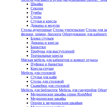
Шкафы
Секции
Тумбы
Столы
Стулья и кресла
Диваны и модули
Столы аудиторные
Столы учительские
Столы для з
физики, химии, биологи
Оборудование для кабинета
Блоки стульев
Диваны и кресла
Банкетки
Трибуны для выступлений
Театральные кресла
Мягкая мебель для кабинетов и комнат отдыха
Пуфики и банкетки
Кресла-груши
Мебель для столовой
Cтулья для кафе
Cтолы для столовой
Скамейки для столовой
Мебель для библиотек
Мебель для гардеробов
Обору
Медицинские шкафы серии RomMed
Медицинские шкафы
Опции к медицинским шкафам