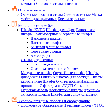
комнаты
Световые столы и песочницы
Офисная мебель
Офисные шкафы и столы
Стулья офисные
Мягкая
мебель для приемных
Кресла офисные
Металлическая мебель
Шкафы КУПЕ
Шкафы для обуви
Банковские
шкафы
Компьютерные и серверные шкафы
Напольные шкафы
Настенные шкафы
Антивандальные шкафы
Серверные стойки
Аксессуары
Столы разделочные
Столы разделочные
Столы разделочные с бортом
Модульные шкафы
Оружейные шкафы
Шкафы
для одежды
Опции к шкафам для одежды
Шкафы
картотечные
Шкафы бухгалтерские
Изделия из
проволоки
С фасадом из ЛДСП
Скамейки
Офисная мебель
Абонентские шкафы
Архивно-
складские шкафы
Шкафы для сумок
Стеллажи
Учебно-наглядные пособия и оборудование
Дошкольное образование
Начальная школа (ФГОС