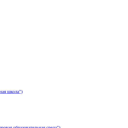
ная школа")
ровая образовательная среда")